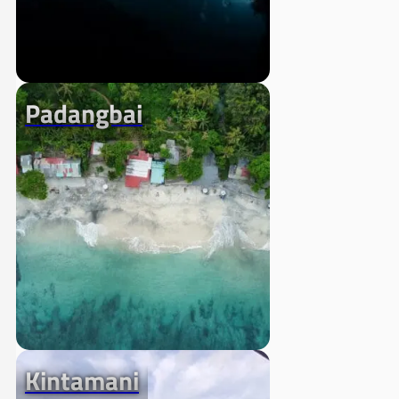
Padangbai
Kintamani