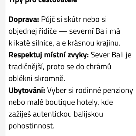
Doprava:
Půjč si skútr nebo si
objednej řidiče — severní Bali má
klikaté silnice, ale krásnou krajinu.
Respektuj místní zvyky:
Sever Bali je
tradičnější, proto se do chrámů
oblékni skromně.
Ubytování:
Vyber si rodinné penziony
nebo malé boutique hotely, kde
zažiješ autentickou balijskou
pohostinnost.