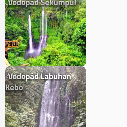
Vodopád Sekumpul
Vodopád Labuhan
Kebo