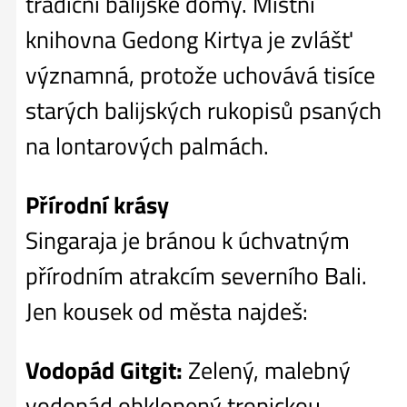
tradiční balijské domy. Místní
knihovna Gedong Kirtya je zvlášť
významná, protože uchovává tisíce
starých balijských rukopisů psaných
na lontarových palmách.
Přírodní krásy
Singaraja je bránou k úchvatným
přírodním atrakcím severního Bali.
Jen kousek od města najdeš:
Vodopád Gitgit:
Zelený, malebný
vodopád obklopený tropickou