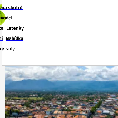
Skip to main content
Skip to footer
vna skútrů
ůvodci
za
Letenky
ní
Nabídka
ké rady