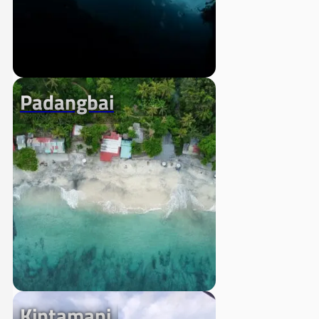
Padangbai
Kintamani