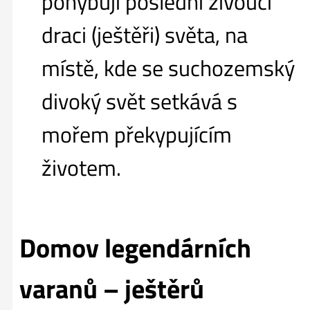
pohybují poslední živoucí
draci (ještěři) světa, na
místě, kde se suchozemský
divoký svět setkává s
mořem překypujícím
životem.
Domov legendárních
varanů – ještěrů