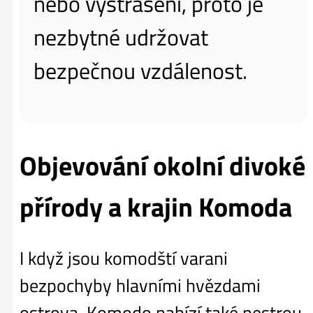
nebo vystrašeni, proto je
nezbytné udržovat
bezpečnou vzdálenost.
Objevování okolní divoké
přírody a krajin Komoda
I když jsou komodští varani
bezpochyby hlavními hvězdami
ostrova, Komodo nabízí také pestrou