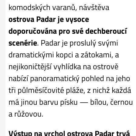
komodských varanů, návštěva
ostrova Padar je vysoce
doporučována pro své dechberoucí
scenérie
. Padar je proslulý svými
dramatickými kopci a zátokami, a
nejikoničtější vyhlídka na ostrově
nabízí panoramatický pohled na jeho
tři půlměsíčovité pláže, z nichž každá
má jinou barvu písku — bílou, černou
a růžovou.
Výstup na vrchol ostrova Padar trvá