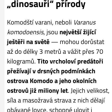
„dinosauři“ přírody
Komodští varani, neboli
Varanus
komodoensis
, jsou
největší žijící
ještěři na světě
— mohou dorůstat
až do délky 3 metrů a vážit přes 70
kilogramů.
Tito vrcholoví predátoři
přežívají v drsných podmínkách
ostrova Komodo a jeho okolních
ostrovů již miliony let
. Jejich velikost,
síla a masožravá strava z nich dělají
obávané lovce, schopné ulovit i