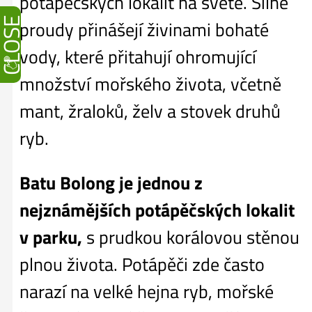
potápěčských lokalit na světě. Silné
CLOSE
proudy přinášejí živinami bohaté
vody, které přitahují ohromující
množství mořského života, včetně
mant, žraloků, želv a stovek druhů
ryb.
Batu Bolong je jednou z
nejznámějších potápěčských lokalit
v parku,
s prudkou korálovou stěnou
plnou života. Potápěči zde často
narazí na velké hejna ryb, mořské