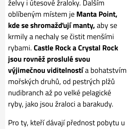
želvy i útesové žraloky. Dalším
oblíbeným místem je
Manta Point,
kde se shromažďují manty,
aby se
krmily a nechaly se čistit menšími
rybami.
Castle Rock a Crystal Rock
jsou rovněž proslulé svou
výjimečnou viditelností
a bohatstvím
mořských druhů, od pestrých plžů
nudibranch až po velké pelagické
ryby, jako jsou žraloci a barakudy.
Pro ty, kteří dávají přednost pobytu u