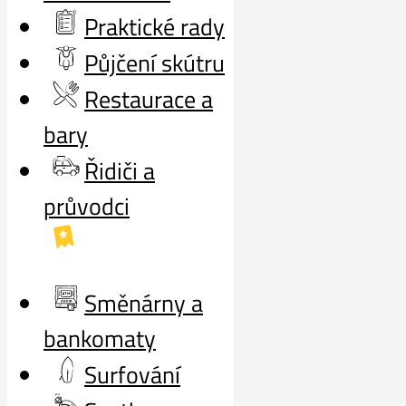
Praktické rady
Půjčení skútru
Restaurace a
bary
Řidiči a
průvodci
Směnárny a
bankomaty
Surfování