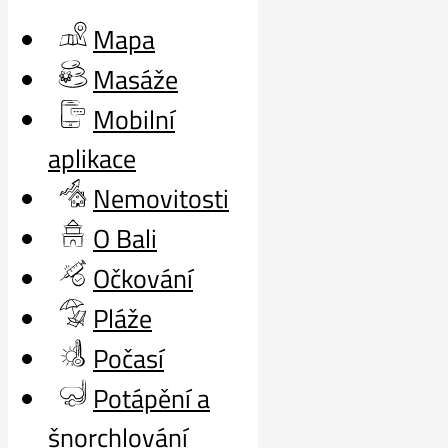
Mapa
Masáže
Mobilní
aplikace
Nemovitosti
O Bali
Očkování
Pláže
Počasí
Potápění a
šnorchlování