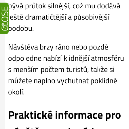
bývá průtok silnější, což mu dodává
CLOSE
ještě dramatičtější a působivější
podobu.
Návštěva brzy ráno nebo pozdě
odpoledne nabízí klidnější atmosféru
s menším počtem turistů, takže si
můžete naplno vychutnat poklidné
okolí.
Praktické informace pro