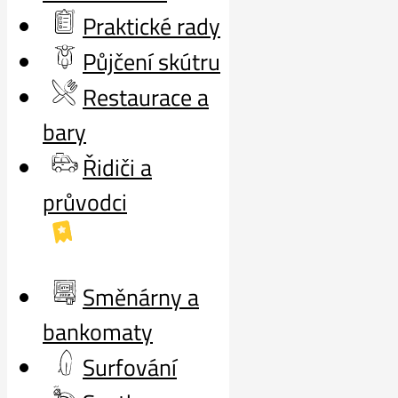
Praktické rady
Půjčení skútru
Restaurace a
bary
Řidiči a
průvodci
Směnárny a
bankomaty
Surfování